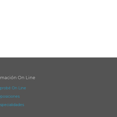
rmación On Line
probé On Line
posiciones
specialidades