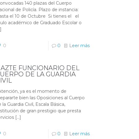
onvocadas 140 plazas del Cuerpo
cional de Policía. Plazo de instancia:
asta el 10 de Octubre Si tienes el el
ítulo académico de Graduado Escolar o
]
0
0
Leer más
AZTE FUNCIONARIO DEL
UERPO DE LA GUARDIA
IVIL
tención, ya es el momento de
repararte bien las Oposiciones al Cuerpo
 la Guardia Civil, Escala Básica,
nstitución de gran prestigio que presta
rvicios
[…]
0
0
Leer más