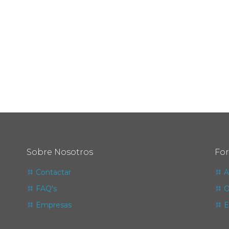
Sobre Nosotros
Fo
Contactar
A
FAQ's
O
Empresas
E