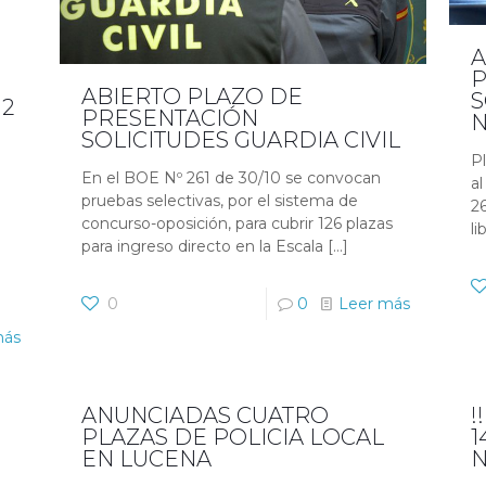
A
P
ABIERTO PLAZO DE
S
12
PRESENTACIÓN
N
SOLICITUDES GUARDIA CIVIL
P
En el BOE Nº 261 de 30/10 se convocan
a
pruebas selectivas, por el sistema de
2
concurso-oposición, para cubrir 126 plazas
li
para ingreso directo en la Escala
[…]
0
0
Leer más
más
ANUNCIADAS CUATRO
!
PLAZAS DE POLICIA LOCAL
1
EN LUCENA
N