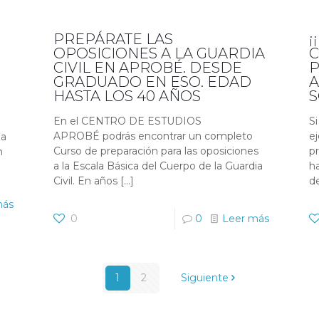
PREPÁRATE LAS
¡
OPOSICIONES A LA GUARDIA
CIVIL EN APROBÉ. DESDE
P
GRADUADO EN ESO. EDAD
A
HASTA LOS 40 AÑOS
En el CENTRO DE ESTUDIOS
Si
APROBÉ podrás encontrar un completo
ej
za
Curso de preparación para las oposiciones
p
n
a la Escala Básica del Cuerpo de la Guardia
ha
Civil. En años
[…]
d
más
0
0
Leer más
1
2
Siguiente