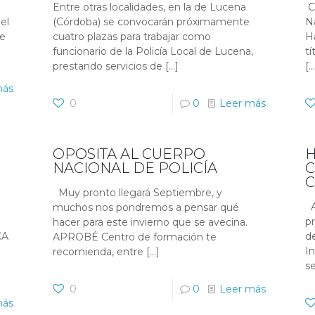
Entre otras localidades, en la de Lucena
C
el
(Córdoba) se convocarán próximamente
Na
de
cuatro plazas para trabajar como
H
funcionario de la Policía Local de Lucena,
t
prestando servicios de
[…]
[…
más
0
0
Leer más
OPOSITA AL CUERPO
H
NACIONAL DE POLICÍA
C
C
Muy pronto llegará Septiembre, y
A
muchos nos pondremos a pensar qué
p
hacer para este invierno que se avecina.
CA
de
APROBÉ Centro de formación te
I
recomienda, entre
[…]
se
0
0
Leer más
más