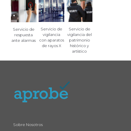
Servicio de
Servicio de
Servicio de
vigilancia
vigilancia del
respuesta
con aparatos
patrimonio
ante alarmas
de rayos X
histórico y
artístico
Sobre Nosotros