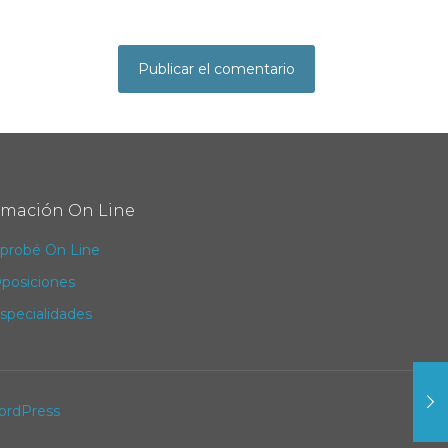
rmación On Line
probé On Line
posiciones
specialidades
ordPress