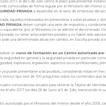
urso 2017, el día 5 de Julio vence el plazo para presentar instanc
endo convocadas de forma regular por el Ministerio del Interio
SEGURIDAD PRIVADA
a desarrollar en el seno de empresas del sec
vada, aquellos interesados en presentarse a estas pruebas y obt
DAD PRIVADA
deben cumplir una serie de requisitos y condicion
o equivalente (por el Ministerio no se admite el denominado «Gra
dad privada, no tener antecedentes penales o no haber sido sanci
o pide una determinada altura (en cambio, en Escolta privado sí l
realizar un
curso de formación en un
Centro autorizado por e
 la seguridad en general y la seguridad privada en particular c
ridad, explosivos, legislación, aspectos socio-profesionales, prime
 ya puede presentarse a las pruebas, consistiendo éstas en tres ej
en teórico tipo test de 100 preguntas sobre los contenidos que se
e cuatro convocatorias anuales para obtener la Tarjeta de Identid
te el año 2017 los días 26 de Junio al 5 de Julio, transcurrido el 
ro autorizado por el Ministerio del Interior desde el año 2005, c