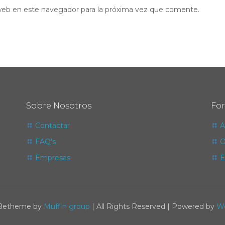
web en este navegador para la próxima vez que comente.
Sobre Nosotros
Fo
Contactar
A
FAQ's
O
Empresas
E
 Betheme by
Muffin group
| All Rights Reserved | Powered by
W