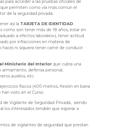
ias para acceder a las pruebas oficiales de
r y que permiten como vía más común el
tor de la seguridad privada.
ener así la
TARJETA DE IDENTIDAD
es como son tener más de 18 años, estar en
duado a efectos laborales»), tener actitud
onado por infracciones en materia de
o hace) ni siquiera tener carné de conducir
l Ministerio del Interior
que cubra una
omo armamento, defensa personal,
ros auxilios, etc.
ercicios físicos (400 metros, flexión en barra
 han visto en el Curso.
ad de Vigilante de Seguridad Privada, siendo
cual los interesados tendrán que esperar a
ientos de vigilantes de seguridad que prestan