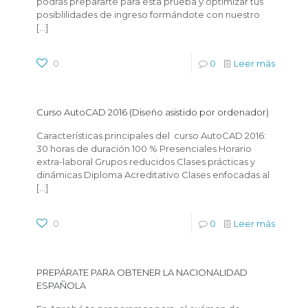
podrás prepararte para esta prueba y optimizar tus
posiblilidades de ingreso formándote con nuestro
[…]
0
0
Leer más
Curso AutoCAD 2016 (Diseño asistido por ordenador)
Características principales del curso AutoCAD 2016:
30 horas de duración 100 % Presenciales Horario
extra-laboral Grupos reducidos Clases prácticas y
dinámicas Diploma Acreditativo Clases enfocadas al
[…]
0
0
Leer más
PREPÁRATE PARA OBTENER LA NACIONALIDAD
ESPAÑOLA