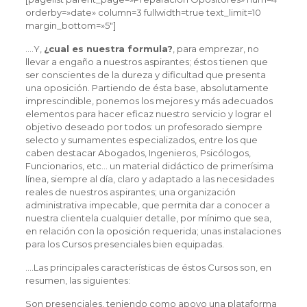
orderby=»date» column=3 fullwidth=true text_limit=10
margin_bottom=»5″]
….Y,
¿cual es nuestra formula?
, para emprezar, no
llevar a engaño a nuestros aspirantes; éstos tienen que
ser conscientes de la dureza y dificultad que presenta
una oposición. Partiendo de ésta base, absolutamente
imprescindible, ponemos los mejores y más adecuados
elementos para hacer eficaz nuestro servicio y lograr el
objetivo deseado por todos: un profesorado siempre
selecto y sumamentes especializados, entre los que
caben destacar Abogados, Ingenieros, Psicólogos,
Funcionarios, etc… un material didáctico de primerísima
línea, siempre al día, claro y adaptado a las necesidades
reales de nuestros aspirantes; una organización
administrativa impecable, que permita dar a conocer a
nuestra clientela cualquier detalle, por mínimo que sea,
en relación con la oposición requerida; unas instalaciones
para los Cursos presenciales bien equipadas.
….Las principales características de éstos Cursos son, en
resumen, las siguientes:
Son presenciales, teniendo como apoyo una plataforma