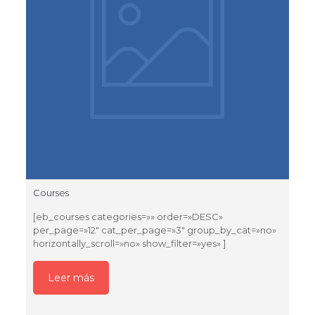
Courses
[eb_courses categories=»» order=»DESC»
per_page=»12″ cat_per_page=»3″ group_by_cat=»no»
horizontally_scroll=»no» show_filter=»yes» ]
Leer más