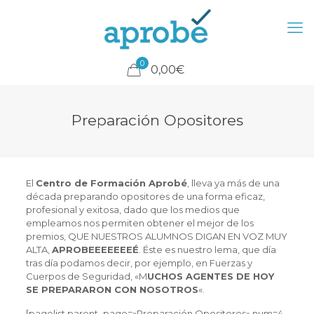
0
0,00€
Preparación Opositores
El
Centro de Formación Aprobé
, lleva ya más de una
década preparando opositores de una forma eficaz,
profesional y exitosa, dado que los medios que
empleamos nos permiten obtener el mejor de los
premios, QUE NUESTROS ALUMNOS DIGAN EN VOZ MUY
ALTA,
APROBEEEEEEEÉ
. Éste es nuestro lema, que día
tras día podamos decir, por ejemplo, en Fuerzas y
Cuerpos de Seguridad, «M
UCHOS AGENTES DE HOY
SE PREPARARON CON NOSOTROS
«.
[pagelist parent_page=»Preparación Opositores» num=4